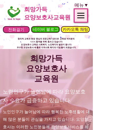
메뉴▼
희망가득
요양보호사교육원
전화걸기
네이버 블로그
카카오톡 채팅
창의적 교육과 현장 중심의 전문교육기관으로
교육생 여러분의
100% 합격을 위해 힘쓰고 있습니다.
요양보호사 교육은 사회복지, 노인복지의 발판이 됩니다.
​우수한 요양보호사 배출로 지역사회 복지의 디딤돌이 되겠습니다.
희망가득
요양보호사
교육원
​노령인구가 늘어남에 따라 요양보호
사 수요가 급증하고 있습니다.
노인인구가 늘어남에 따라 행복한 노후생활에 대
해 많은 분들이 관심을 가지고 있습니다. 요양보
호사는 이러한 노인분들께 요양보호서비스를 해